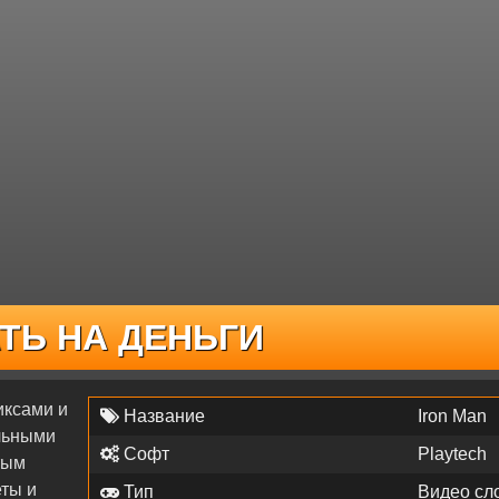
ТЬ НА ДЕНЬГИ
иксами и
Название
Iron Man
льными
Софт
Playtech
тым
еты и
Тип
Видео сл