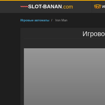
SLOT-BANAN
.com
И
Игровые автоматы
Iron Man
Игрово