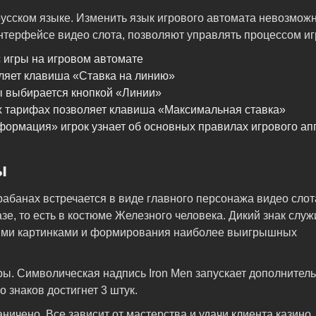
усском языке. Изменить язык игрового автомата невозможн
терфейсе видео слота, позволяют управлять процессом иг
 игры на игровом автомате
оляет клавиша «Ставка на линию»
ы выбирается кнопкой «Линии»
 тарифах позволяет клавиша «Максимальная ставка»
ормация» игрок узнает об основных правилах игрового ап
ы
абанах встречается в виде главного персонажа видео слот
зе, то есть в костюме Железного человека. Дикий знак служ
ыми картинками и формирования наиболее выигрышных
ры. Символическая надпись Iron Men запускает дополнител
 знаков достигнет 3 штук.
ичено. Все зависит от мастерства и удачи клиента казино.