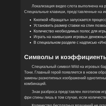
Локализация видео слота выполнена на р
Специальные клавиши, представленные на ин
Кнопкой «Вращать» запускается процесс
Установить размер ставки на спин позв
Количество необходимых полос для игр
Играть на наивысших игровых денежных
В специальном разделе с надписью «Инф
Символы и коэффициент
Специальный символ Wild на игровых бар
Тони. Главный герой появляется в новом обра
замены разнотипных изображений однотипн
комбинаций.
Знак разброса представлен логотипом иг
фри спины лишь в том случае, если количество
Количество бесплатных вращений не огран