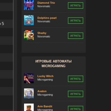
Diamond Trio
ИГРАТЬ
Novomatic
Dolphins pearl
ИГРАТЬ
Novomatic
о 5
Sharky
ИГРАТЬ
Novomatic
ИГРОВЫЕ АВТОМАТЫ
MICROGAMING
Lucky Witch
ИГРАТЬ
Microgaming
Avalon
ИГРАТЬ
Microgaming
Arm Bandit
ИГРАТЬ
Microgaming