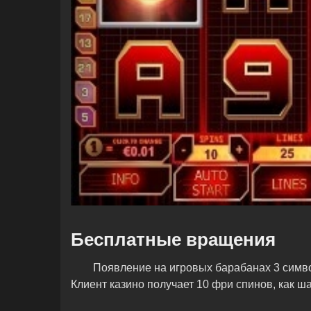
Бесплатные вращения
Появление на игровых барабанах 3 симв
Клиент казино получает 10 фри спинов, как ш