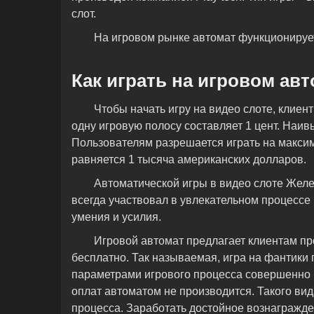
слот.
На игровом рынке автомат функционирует
Как играть на игровом ав
Чтобы начать игру на видео слоте, клиен
одну игровую полосу составляет 1 цент. Наи
Пользователям разрешается играть на макси
равняется 1 тысяча американских долларов.
Автоматической игры в видео слоте Желез
всегда участвовал в увлекательном процессе 
умения и усилия.
Игровой автомат предлагает клиентам пр
бесплатно. Так называемая, игра на фантики
параметрами игрового процесса совершенно б
оплат автоматом не производится. Такого вид
процесса. Заработать достойное вознагражд