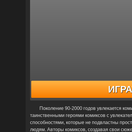
ИГРА
Поколение 90-2000 годов увлекается ком
таинственными героями комиксов с увлекате
способностями, которые не подвластны прос
людям. Авторы комиксов, создавая свои сюж