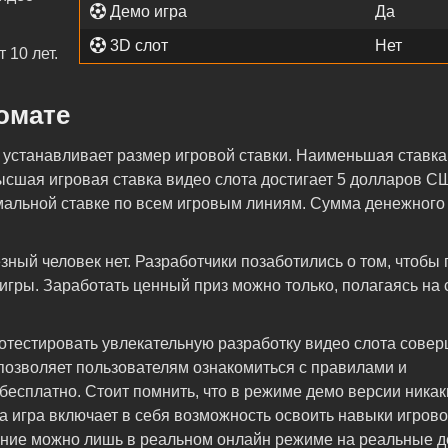
Демо игра
Да
3D слот
Нет
 10 лет.
томате
т устанавливает размер игровой ставки. Наименьшая ставка
высшая игровая ставка видео слота достигает 5 долларов С
мальной ставке по всем игровым линиям. Сумма денежного
ный человек нет. Разработчики позаботились о том, чтобы
игры. Заработать ценный приз можно только, полагаясь на 
отестировать увлекательную разработку видео слота сове
 позволяет пользователям ознакомиться с правилами и
есплатно. Стоит помнить, что в режиме демо версии никак
а игра включает в себя возможность освоить навыки игрово
ение можно лишь в реальном онлайн режиме на реальные д