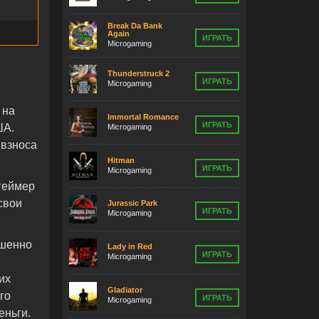
Break Da Bank
Again
ИГРАТЬ
Microgaming
Thunderstruck 2
ИГРАТЬ
Microgaming
 на
Immortal Romance
ИГРАТЬ
ША.
Microgaming
 взноса
Hitman
ИГРАТЬ
Microgaming
 геймер
свои
Jurassic Park
ИГРАТЬ
Microgaming
ршенно
Lady in Red
ИГРАТЬ
Microgaming
их
Gladiator
го
ИГРАТЬ
Microgaming
еньги.