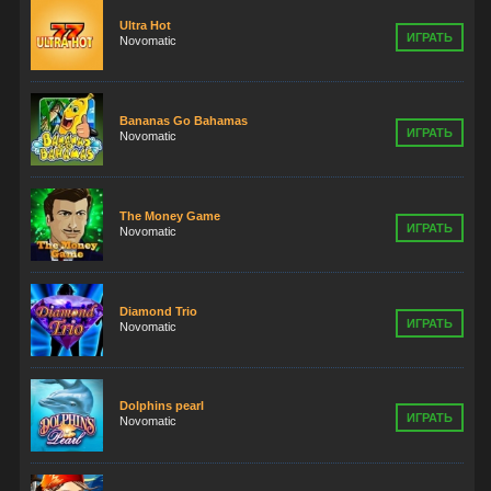
Ultra Hot
ИГРАТЬ
Novomatic
Bananas Go Bahamas
ИГРАТЬ
Novomatic
The Money Game
ИГРАТЬ
Novomatic
Diamond Trio
ИГРАТЬ
Novomatic
Dolphins pearl
ИГРАТЬ
Novomatic