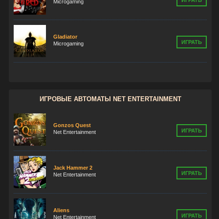
Microgaming
Gladiator
ИГРАТЬ
Microgaming
ИГРОВЫЕ АВТОМАТЫ NET ENTERTAINMENT
Gonzos Quest
ИГРАТЬ
Net Entertainment
Jack Hammer 2
ИГРАТЬ
Net Entertainment
Aliens
ИГРАТЬ
Net Entertainment