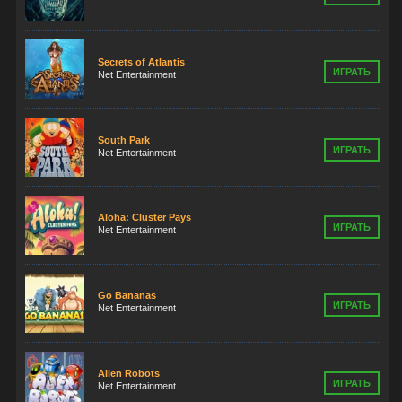
Secrets of Atlantis
ИГРАТЬ
Net Entertainment
South Park
ИГРАТЬ
Net Entertainment
Aloha: Cluster Pays
ИГРАТЬ
Net Entertainment
Go Bananas
ИГРАТЬ
Net Entertainment
Alien Robots
ИГРАТЬ
Net Entertainment