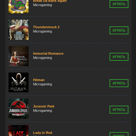
Break Da Bank Again
ИГРАТЬ
Microgaming
Thunderstruck 2
ИГРАТЬ
Microgaming
Immortal Romance
ИГРАТЬ
Microgaming
Hitman
ИГРАТЬ
Microgaming
Jurassic Park
ИГРАТЬ
Microgaming
Lady in Red
ИГРАТЬ