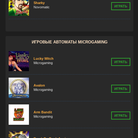
Sharky
ИГРАТЬ
Novomatic
ИГРОВЫЕ АВТОМАТЫ MICROGAMING
Lucky Witch
ИГРАТЬ
Microgaming
Avalon
ИГРАТЬ
Microgaming
Arm Bandit
ИГРАТЬ
Microgaming